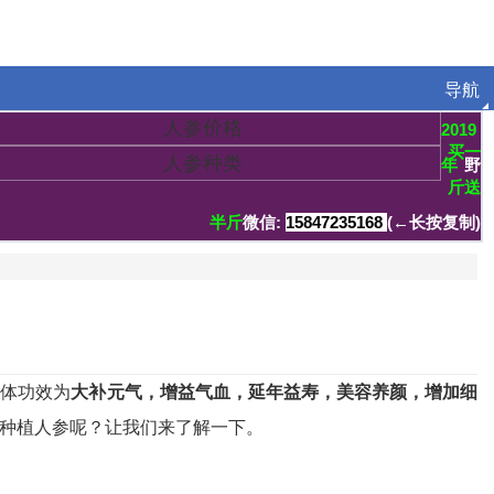
导航
人参价格
2019
买一
人参种类
年
野
斤送
半斤
微信:
15847235168
(←长按复制)
体功效为
大补元气，增益气血，延年益寿，美容养颜，增加细
种植人参呢？让我们来了解一下。