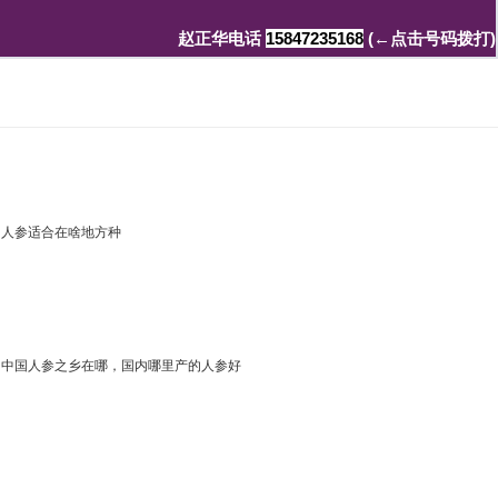
赵正华
电话
15847235168
(←点击号码拨打)
人参适合在啥地方种
中国人参之乡在哪，国内哪里产的人参好