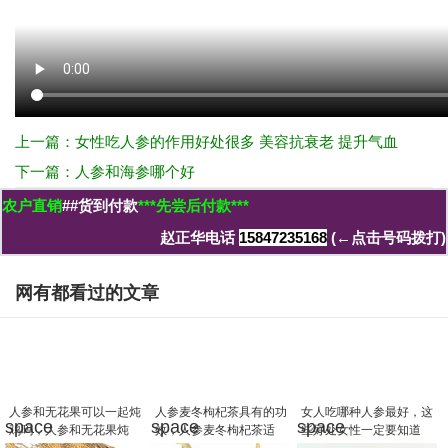
上一篇：
女性吃人参的作用好处很多 美容抗衰老 提升气血
下一篇：
人参和海参哪个好
农户直销
##货到付款
***先尝后付款***
赵正华
电话
15847235168
(←点击号码拨打)
网有都看过的文章
人参和无花果可以一起炖
人参麦冬枸杞茶具有的功
女人吃哪种人参最好，这
space
space
space
鸡吗，人参和无花果炖
效，人参麦冬枸杞茶适
些好处女性一定要知道