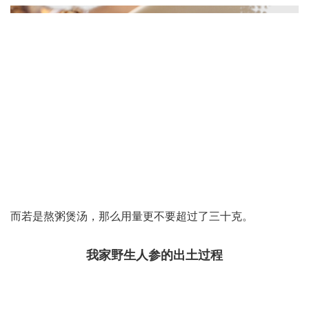
而若是熬粥煲汤，那么用量更不要超过了三十克。
我家野生人参的出土过程