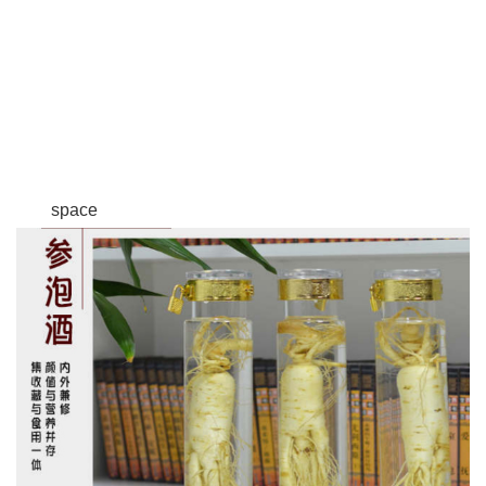
space