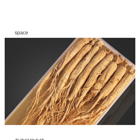
space