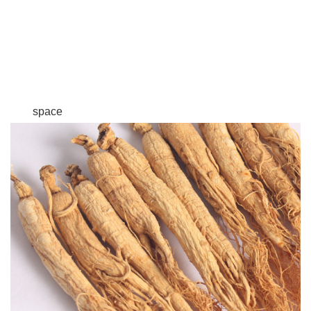
space