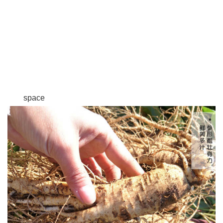
space