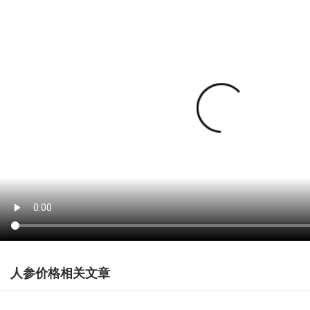
人参价格相关文章