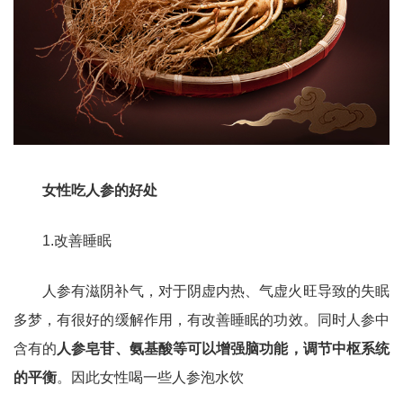
女性吃人参的好处
1.改善睡眠
人参有滋阴补气，对于阴虚内热、气虚火旺导致的失眠
多梦，有很好的缓解作用，有改善睡眠的功效。同时人参中
含有的
人参皂苷、氨基酸等可以增强脑功能，调节中枢系统
的平衡
。因此女性喝一些人参泡水饮