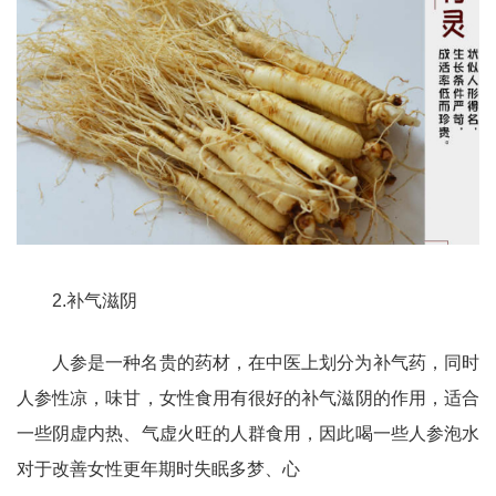
2.补气滋阴
人参是一种名贵的药材，在中医上划分为补气药，同时
人参性凉，味甘，女性食用有很好的补气滋阴的作用，适合
一些阴虚内热、气虚火旺的人群食用，因此喝一些人参泡水
对于改善女性更年期时失眠多梦、心