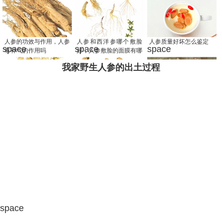
人参的功效与作用，人参
人参和西洋参哪个敷脸
人参质量好坏怎么鉴定
space
space
space
有补气的作用吗
好，人参敷脸的面膜有哪
我家野生人参的出土过程
space