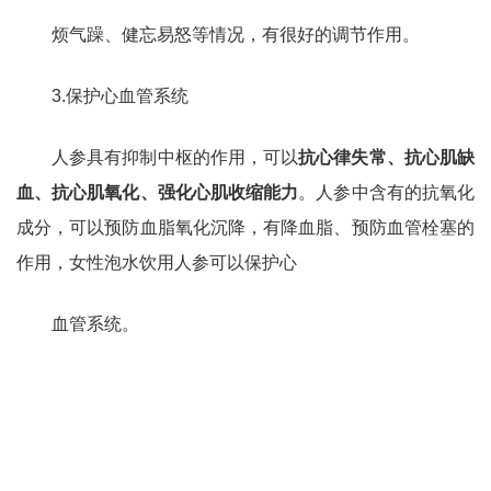
烦气躁、健忘易怒等情况，有很好的调节作用。
3.保护心血管系统
人参具有抑制中枢的作用，可以
抗心律失常、抗心肌缺
血、抗心肌氧化、强化心肌收缩能力
。人参中含有的抗氧化
成分，可以预防血脂氧化沉降，有降血脂、预防血管栓塞的
作用，女性泡水饮用人参可以保护心
血管系统。