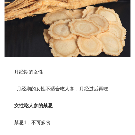
月经期的女性
月经期的女性不适合吃人参，月经过后再吃
女性吃人参的禁忌
禁忌1，不可多食